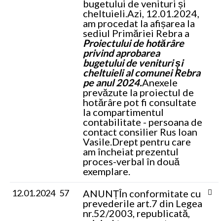
bugetului de venituri și
cheltuieli.
Azi, 12.01.2024,
am procedat la afișarea la
sediul Primăriei Rebra a
Proiectului de hotărâre
privind aprobarea
bugetului de venituri și
cheltuieli al comunei Rebra
pe anul 2024.
Anexele
prevăzute la proiectul de
hotărâre pot fi consultate
la compartimentul
contabilitate - persoana de
contact consilier Rus Ioan
Vasile.
Drept pentru care
am încheiat prezentul
proces-verbal în două
exemplare.
12.01.2024
57
ANUNȚ
În conformitate cu
prevederile art.7 din Legea
nr.52/2003, republicată,