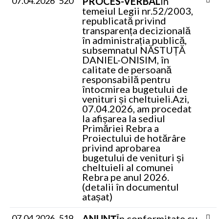
07.04.2026
520
PROCES-VERBAL
În
temeiul Legii nr.52/2003,
republicată privind
transparența decizională
în administrația publică,
subsemnatul NĂSTUȚĂ
DANIEL-ONISIM, în
calitate de persoană
responsabilă pentru
întocmirea bugetului de
venituri și cheltuieli.
Azi,
07.04.2026, am procedat
la afișarea la sediul
Primăriei Rebra a
Proiectului de hotărâre
privind aprobarea
bugetului de venituri și
cheltuieli al comunei
Rebra pe anul 2026.
(detalii în documentul
atașat)
07.04.2026
519
ANUNȚ
În conformitate cu