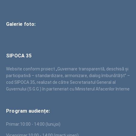
Galerie foto:
SIPOCA 35
Website conform proiect „Guvernare transparentă, deschisă și
participativă – standardizare, armonizare, dialog îmbunătățit” –
cod SIPOCA 35, realizat de către Secretariatul General al
Guvernului (S.G.G.) în parteneriat cu Ministerul Afacerilor Interne
Program audiențe:
Primar:
10:00 - 14:00 (luni,joi)
Viceprimar:
10:00 - 14:00 (marți,vineri)