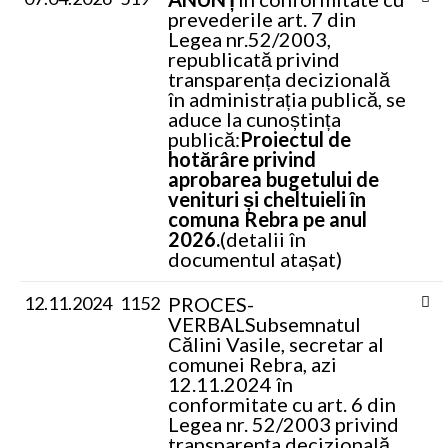
prevederile art. 7 din
Legea nr.52/2003,
republicată privind
transparența decizională
în administrația publică, se
aduce la cunoștința
publică:
Proiectul de
hotărâre privind
aprobarea bugetului de
venituri și cheltuieli în
comuna Rebra pe anul
2026.
(detalii în
documentul atașat)
12.11.2024
1152
PROCES-
VERBAL
Subsemnatul
Călini Vasile, secretar al
comunei Rebra, azi
12.11.2024 în
conformitate cu art. 6 din
Legea nr. 52/2003 privind
transparenţa decizională