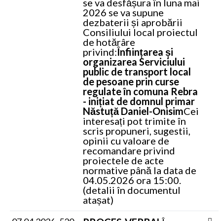
se va desfășura în luna mai
2026 se va supune
dezbaterii și aprobării
Consiliului local proiectul
de hotărâre
privind:
Înființarea și
organizarea Serviciului
public de transport local
de pesoane prin curse
regulate în comuna Rebra
- inițiat de domnul primar
Năstuță Daniel-Onisim
Cei
interesați pot trimite în
scris propuneri, sugestii,
opinii cu valoare de
recomandare privind
proiectele de acte
normative până la data de
04.05.2026 ora 15:00.
(detalii în documentul
atașat)