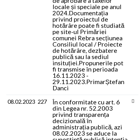
de aprobare a taxelor
locale și speciale pe anul
2024.
Documentația
privind proiectul de
hotărâre poate fi studiată
pe site-ul Primăriei
comunei Rebra secțiunea
Consiliul local / Proiecte
de hotărâre, dezbatere
publică sau la sediul
insituției.
Propunerile pot
fi transmise în perioada
16.11.2023 -
29.11.2023.
Primar
Ștefan
Danci
08.02.2023
227
În conformitate cu art. 6
din Legea nr. 52.2003
privind transparența
decizională în
administrația publică, azi
08.02.2023 se aduce la
cunoștință publică intenția