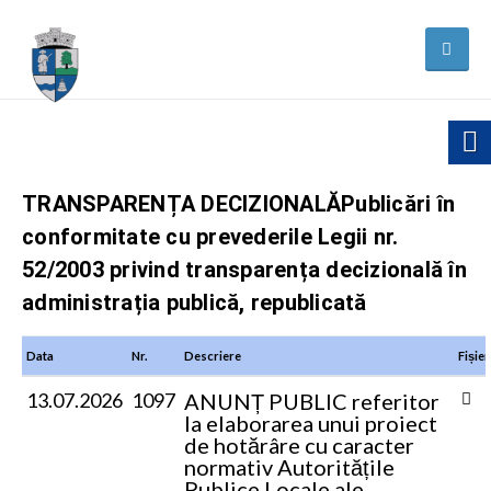
TRANSPARENȚA DECIZIONALĂ
Publicări în
conformitate cu prevederile Legii nr.
52/2003 privind transparența decizională în
administrația publică, republicată
Data
Nr.
Descriere
Fișier
13.07.2026
1097
ANUNȚ PUBLIC
referitor
la elaborarea unui proiect
de hotărâre cu caracter
normativ
Autoritățile
Publice Locale ale