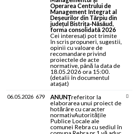
Operarea Centrului de
Management Integrat al
Deșeurilor din Tărpiu din
județul Bistrița-Năsăud,
forma consolidată 2026
Cei interesați pot trimite
în scris propuneri, sugestii,
opinii cu valoare de
recomandare privind
proiectele de acte
normative, până la data de
18.05.2026 ora 15:00.
(detalii în documentul
atașat)
06.05.2026
679
ANUNȚ
referitor la
elaborarea unui proiect de
hotărâre cu caracter
normativ
Autoritățile
Publice Locale ale
comunei Rebra cu sediul în
comuna Rebra nr.1 vă aduc