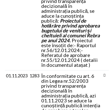
privind transparența
decizională în
administrația publică, se
aduce la cunoștința
publică:
Proiectul de
hotărâre privind aprobarea
bugetului de venituri și
cheltuieli al comunei Rebra
pe anul 2024.
Proiectul
este însoțit de:
- Raportul
nr.56/12.01.2024;
-
Referatul de aprobare
nr.55/12.01.2024
( detalii
în documentul atașat )
01.11.2023
1283
În conformitate cu art. 6
din Legea nr.52/2003
privind transparența
decizională în
administrația publică, azi
01.11.2023 se aduce la
cunoștință publică intenția