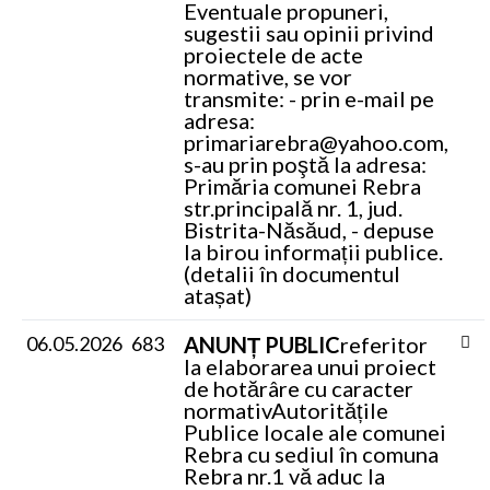
Eventuale propuneri,
sugestii sau opinii privind
proiectele de acte
normative, se vor
transmite: - prin e-mail pe
adresa:
primariarebra@yahoo.com,
s-au prin poştă la adresa:
Primăria comunei Rebra
str.principală nr. 1, jud.
Bistrita-Năsăud, - depuse
la birou informații publice.
(detalii în documentul
atașat)
06.05.2026
683
ANUNȚ PUBLIC
referitor
la elaborarea unui proiect
de hotărâre cu caracter
normativ
Autoritățile
Publice locale ale comunei
Rebra cu sediul în comuna
Rebra nr.1 vă aduc la