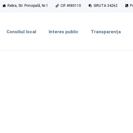
Rebra, Str. Principalã, Nr.1
CIF 4980110
SIRUTA 34262
P
Consiliul local
Interes public
Transparența