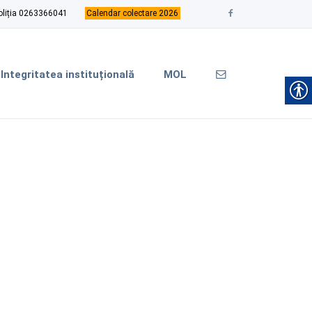
oliția 0263366041
Calendar colectare 2026
Integritatea instituțională
MOL