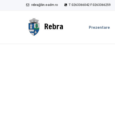
rebra@bn.e-adm.ro
T:0263366042 F:0263366259
Rebra
Prezentare
U.A.T. Rebra
Integritatea instituțională
actualizat la 30.06.2022