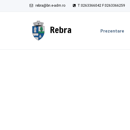
rebra@bn.e-adm.ro
T:0263366042 F:0263366259
Rebra
Prezentare
Secțiune în curs de actualizare.
Ne cerem scuze pentru inconvenientul c