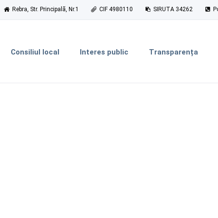
Rebra, Str. Principalã, Nr.1
CIF 4980110
SIRUTA 34262
P
Consiliul local
Interes public
Transparența
reat.