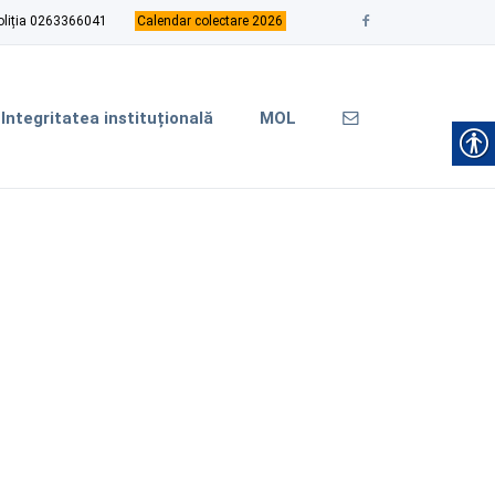
oliția 0263366041
Calendar colectare 2026
Integritatea instituțională
MOL