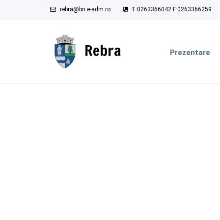
rebra@bn.e-adm.ro
T:0263366042 F:0263366259
Rebra
Prezentare