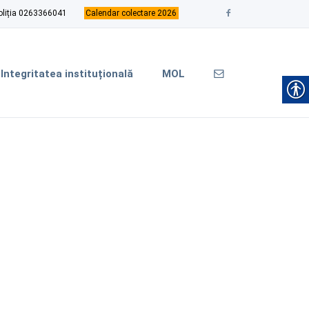
oliția 0263366041
Calendar colectare 2026
Integritatea instituțională
MOL