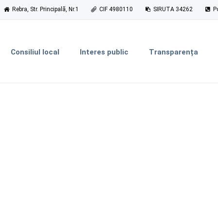
Rebra, Str. Principalã, Nr.1
CIF 4980110
SIRUTA 34262
P
Consiliul local
Interes public
Transparența
Documente și informaţii financiare
actualizat la 30.09.2023