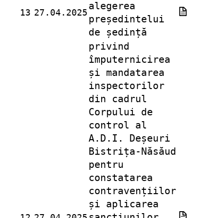
alegerea
13
27.04.2025
președintelui
de ședință
privind
împuternicirea
și mandatarea
inspectorilor
din cadrul
Corpului de
control al
A.D.I. Deșeuri
Bistrița-Năsăud
pentru
constatarea
contravențiilor
și aplicarea
sancțiunilor
12
27.04.2025