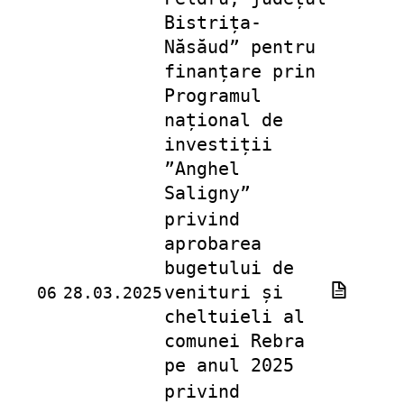
Bistrița-
Năsăud” pentru
finanțare prin
Programul
național de
investiții
”Anghel
Saligny”
privind
aprobarea
bugetului de
venituri și
06
28.03.2025
cheltuieli al
comunei Rebra
pe anul 2025
privind