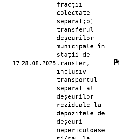
fracții
colectate
separat;
b)
transferul
deșeurilor
municipale în
stații de
transfer,
17
28.08.2025
inclusiv
transportul
separat al
deșeurilor
reziduale la
depozitele de
deșeuri
nepericuloase
și/sau la